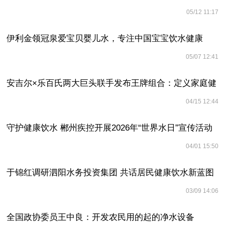
05/12 11:17
伊利金领冠泉爱宝贝婴儿水，专注中国宝宝饮水健康
05/07 12:41
安吉尔×乐百氏两大巨头联手发布王牌组合：定义家庭健
04/15 12:44
康饮水新标准
守护健康饮水 郴州疾控开展2026年“世界水日”宣传活动
04/01 15:50
于锦红调研泗阳水务投资集团 共话居民健康饮水新蓝图
03/09 14:06
全国政协委员王中良：开发农民用的起的净水设备