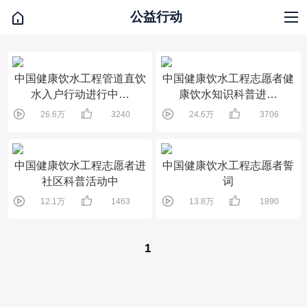

公益行动
视频直播
产品推广
活动视频
央视报道
公益行动
企业访谈
专家访谈
中国健康饮水工程管道直饮
中国健康饮水工程志愿者健
水入户行动进行中…
康饮水知识科普进…




26.6万
3240
24.6万
3706
中国健康饮水工程志愿者进
中国健康饮水工程志愿者誓
社区科普活动中
词




12.1万
1463
13.8万
1890
1