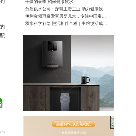
的
干燥的春季 如何健康饮水
分质供水公司：深耕主责主业 助力健康饮…
伊利金领冠泉爱宝贝婴儿水，专注中国宝…
双水科学补给 悦活相伴全程｜中粮悦活成…
的
配
参与