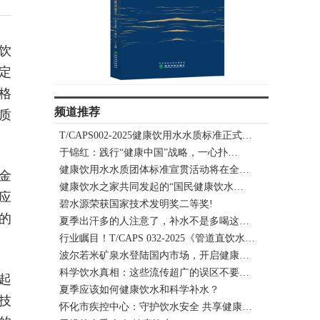
饮
定
格
频道推荐
质
T/CAPS002-2025健康饮用水水质标准正式…
于锦红：践行“健康中国”战略，一心扑…
健康饮用水水质团体标准宣贯活动将在全…
金
健康饮水之家共同发起的“国民健康饮水…
应
碧水源荣获国家技术发明奖二等奖!
的
夏季出汗多的人注意了，补水不是多喝这…
行业瞩目！T/CAPS 032-2025《管道直饮水…
波尔若米矿泉水登陆国内市场，开启健康…
科学饮水真相：这些流传超广的误区不要…
起
夏季应该如何健康饮水和科学补水？
技
怀化市疾控中心：守护饮水安全 共享健康…