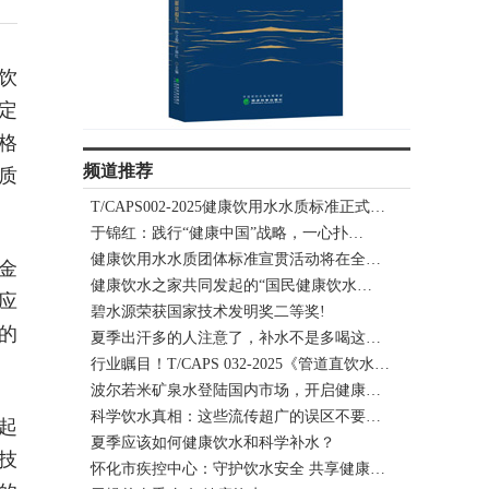
饮
定
格
频道推荐
质
T/CAPS002-2025健康饮用水水质标准正式…
于锦红：践行“健康中国”战略，一心扑…
健康饮用水水质团体标准宣贯活动将在全…
金
健康饮水之家共同发起的“国民健康饮水…
应
碧水源荣获国家技术发明奖二等奖!
的
夏季出汗多的人注意了，补水不是多喝这…
行业瞩目！T/CAPS 032-2025《管道直饮水…
波尔若米矿泉水登陆国内市场，开启健康…
科学饮水真相：这些流传超广的误区不要…
起
夏季应该如何健康饮水和科学补水？
技
怀化市疾控中心：守护饮水安全 共享健康…