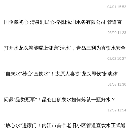
04/01 15:53
宝健康第一步
国企践初心 清泉润民心-洛阳泓润水务有限公司 管道直
03/09 11:23
饮水入户项目绘就民生幸福底色
打开水龙头就能喝上健康“活水”，青岛三利为直饮水安全
02/02 10:27
全程护航
“自来水”秒变“直饮水”！太原人喜提“龙头即饮”超爽体
01/08 11:36
验！
问鼎“品类冠军”！昆仑山矿泉水如何炼就一瓶好水？
12/09 11:54
“放心水”进家门！内江市首个老旧小区管道直饮水正式通