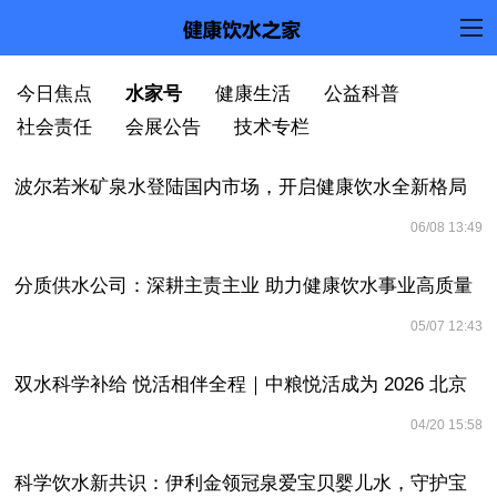
今日焦点
水家号
健康生活
公益科普
社会责任
会展公告
技术专栏
今日焦点
水家号
健康生活
公益科普
社会责任
会展公告
技术专栏
波尔若米矿泉水登陆国内市场，开启健康饮水全新格局
06/08 13:49
分质供水公司：深耕主责主业 助力健康饮水事业高质量
05/07 12:43
发展
双水科学补给 悦活相伴全程｜中粮悦活成为 2026 北京
04/20 15:58
半程马拉松官方饮用水
科学饮水新共识：伊利金领冠泉爱宝贝婴儿水，守护宝