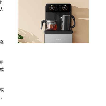
作
人
高
用
成
成
，