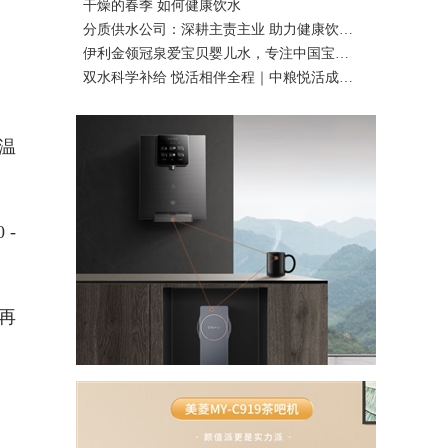
干燥的春季 如何健康饮水
分质供水公司：深耕主责主业 助力健康饮…
伊利金领冠泉爱宝贝婴儿水，专注中国宝…
双水科学补给 悦活相伴全程｜中粮悦活成…
温
 -
再
。