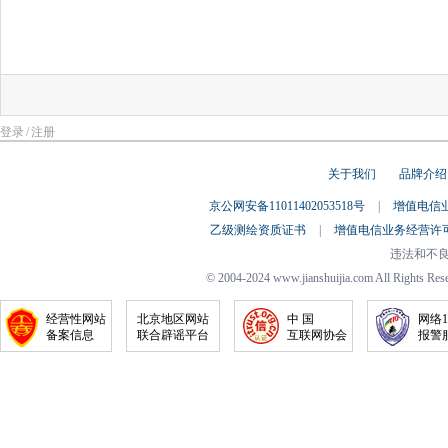
登录
/
注册
关于我们
品牌介绍
京公网安备11011402053518号
|
增值电信业务
乙级测绘资质证书
|
增值电信业务经营许
违法和不
© 2004-2024 www.jianshuijia.com Al
经营性网站
北京地区网站
中 国
网络1
备案信息
联合辟谣平台
互联网协会
报警